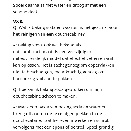
Spoel daarna af ⁢met water en⁣ droog af met een
schone doek.
V&A
Q: Wat is baking ⁢soda en waarom is⁢ het geschikt voor
het reinigen van een douchecabine?
A: Baking ⁢soda, ook wel bekend als
⁢natriumbicarbonaat, is ‌een veelzijdig en
milieuvriendelijk ⁤middel dat effectief vetten en vuil
kan oplossen. Het is zacht genoeg om oppervlakken⁤
niet te beschadigen, maar krachtig⁣ genoeg om
hardnekkig vuil aan te pakken.
Q: Hoe kan ik baking soda gebruiken om⁣ mijn
douchecabine schoon te maken?
A: Maak een pasta ⁢van baking soda en water en⁢
breng dit aan op de⁢ te reinigen plekken ⁢in de
douchecabine. Laat het ⁤even inwerken‌ en schrob⁢
vervolgens met een spons of borstel. ⁢Spoel‍ grondig