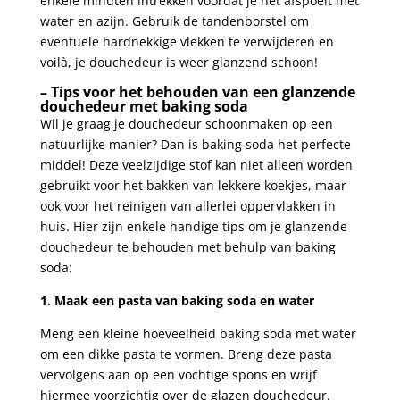
enkele minuten intrekken voordat je het afspoelt met
⁢water en‍ azijn. Gebruik ⁢de tandenborstel‍ om
eventuele hardnekkige vlekken te verwijderen en
voilà, je douchedeur is weer glanzend schoon!
– Tips voor het behouden‌ van een⁣ glanzende
douchedeur met baking soda
Wil ‍je graag je douchedeur schoonmaken op een
natuurlijke manier? Dan is⁣ baking​ soda het perfecte
middel! Deze‍ veelzijdige stof kan niet‍ alleen worden
gebruikt voor ⁣het bakken van​ lekkere​ koekjes, maar
ook voor ​het reinigen van allerlei oppervlakken‍ in
huis. Hier zijn enkele handige​ tips om je glanzende
douchedeur⁣ te behouden met behulp van⁢ baking
soda:
1. Maak een pasta van ‌baking soda en water
Meng een kleine⁣ hoeveelheid ‍baking soda ⁤met water
⁢om een ‌dikke ​pasta te vormen. Breng deze pasta
vervolgens aan op⁢ een vochtige​ spons en wrijf
hiermee ‍voorzichtig over de ⁢glazen douchedeur.