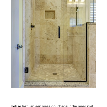
Heb je last van ⁢een vieze douchedeur die maar ⁤niet