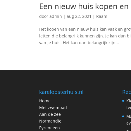
Een nieuw huis kopen en
door
admin
|
aug 22, 2021
|
Raam
Het kopen van een nieuw huis kan vaak en grot
letten die belangrijk kunnen zijn. Je kan dan 
van je huis. Het kan dan belangrijk zijn...
kareloosterhuis.nl
Rec
Home
Kl
Met zwembad
t
Aan de zee
Ma
Normandie
av
Pyreneeen