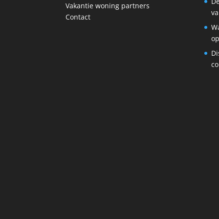
De
Vakantie woning partners
va
Contact
Wa
op
Di
co