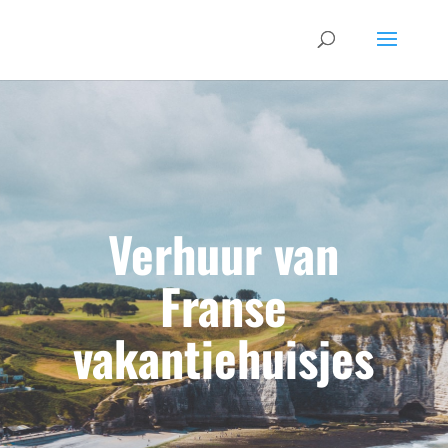
Verhuur van
Franse
vakantiehuisjes