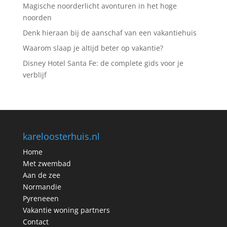
Magische noorderlicht avonturen in het hoge
noorden
Denk hieraan bij de aanschaf van een vakantiehuis
Waarom slaap je altijd beter op vakantie?
Disney Hotel Santa Fe: de complete gids voor je
verblijf
kareloosterhuis.nl
Home
Met zwembad
Aan de zee
Normandie
Pyreneeen
Vakantie woning partners
Contact