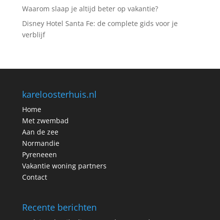
Waarom slaap je altijd beter op vakantie?
Disney Hotel Santa Fe: de complete gids voor je
verblijf
kareloosterhuis.nl
Home
Met zwembad
Aan de zee
Normandie
Pyreneeen
Vakantie woning partners
Contact
Recente berichten