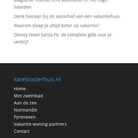
noorden
Denk hieraan bij de aanschaf van een vakantiehuis
Waarom slaap je altijd beter op vakantie?
Disney Hotel Santa Fe: de complete gids voor je
verblijf
kareloosterhuis.nl
Home
Met zwembad
Aan de zee
Normandie
Pyreneeen
Vakantie woning partners
Contact