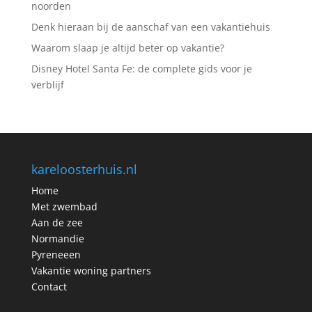
noorden
Denk hieraan bij de aanschaf van een vakantiehuis
Waarom slaap je altijd beter op vakantie?
Disney Hotel Santa Fe: de complete gids voor je
verblijf
kareloosterhuis.nl
Home
Met zwembad
Aan de zee
Normandie
Pyreneeen
Vakantie woning partners
Contact