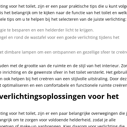
ting voor het toilet, zijn er een paar praktische tips die u kunt vol
is het belangrijk om te kijken naar de functie van het toilet en wel
ele tips om u te helpen bij het selecteren van de juiste verlichting:
gie te besparen en een helderder licht te krijgen.
egel en rond de wastafel voor een goede verlichting tijdens het
met dimbare lampen om een ontspannen en gezellige sfeer te creër
uden met de grootte van de ruimte en de stijl van het interieur. Zo
e inrichting en de gewenste sfeer in het toilet versterkt. Het gebrui
ok helpen bij het creëren van een stijlvolle uitstraling. Door de
ilet optimaliseren en een comfortabele en functionele ruimte creëren
e verlichtingsoplossingen voor het
ting voor het toilet, zijn er een paar belangrijke overwegingen die 
ngrijk om te zorgen voor voldoende helderheid, zodat je alle
poetsen of make-up aanbrengen. Kies daarom voor verlichting die