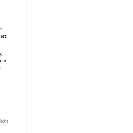
f
ert,
g
voor
n
licht