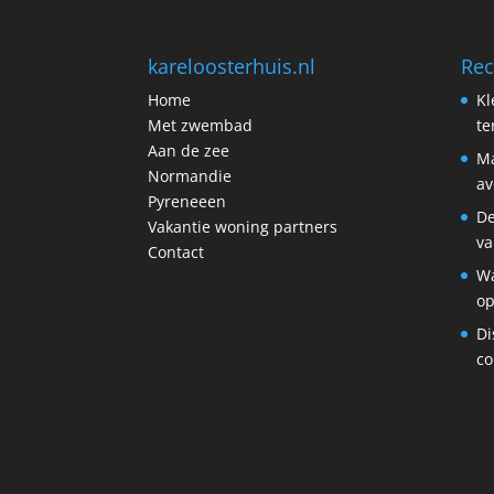
kareloosterhuis.nl
Rec
Home
Kl
Met zwembad
t
Aan de zee
Ma
Normandie
av
Pyreneeen
De
Vakantie woning partners
va
Contact
Wa
op
Di
co