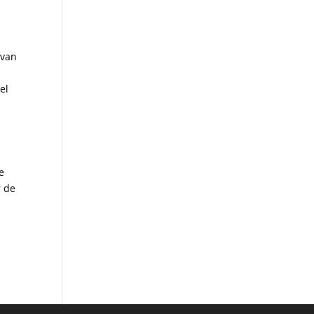
j
 van
el
e
r de