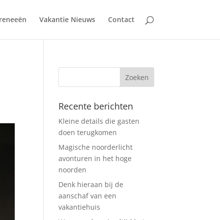
reneeën
Vakantie Nieuws
Contact
Recente berichten
Kleine details die gasten
doen terugkomen
Magische noorderlicht
avonturen in het hoge
noorden
Denk hieraan bij de
aanschaf van een
vakantiehuis