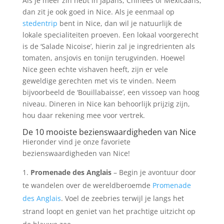
Als je meer zin hebt in Japans, Chinees of Mexicaans,
dan zit je ook goed in Nice. Als je eenmaal op
stedentrip
bent in Nice, dan wil je natuurlijk de
lokale specialiteiten proeven. Een lokaal voorgerecht
is de ‘Salade Nicoise’, hierin zal je ingredrienten als
tomaten, ansjovis en tonijn terugvinden. Hoewel
Nice geen echte vishaven heeft, zijn er vele
geweldige gerechten met vis te vinden. Neem
bijvoorbeeld de ‘Bouillabaisse’, een vissoep van hoog
niveau. Dineren in Nice kan behoorlijk prijzig zijn,
hou daar rekening mee voor vertrek.
De 10 mooiste bezienswaardigheden van Nice
Hieronder vind je onze favoriete
bezienswaardigheden van Nice!
Promenade des Anglais
– Begin je avontuur door
te wandelen over de wereldberoemde
Promenade
des Anglais
. Voel de zeebries terwijl je langs het
strand loopt en geniet van het prachtige uitzicht op