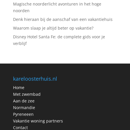
Magische noorderlicht avonturen in het hoge
noorden
Denk hieraan bij de aanschaf van een vakantiehuis
Waarom slaap je altijd beter op vakantie?
Disney Hotel Santa Fe: de complete gids voor je
verblijf
kareloosterhuis.nl
Home
Met zwembad
Aan de zee
Normandie
Pyreneeen
Vakantie woning partners
Contact