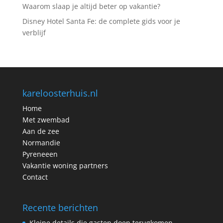
Waarom slaap je altijd beter op vakantie?
Disney Hotel Santa Fe: de complete gids voor je
verblijf
kareloosterhuis.nl
Home
Met zwembad
Aan de zee
Normandie
Pyreneeen
Vakantie woning partners
Contact
Recente berichten
Kleine details die gasten doen terugkomen