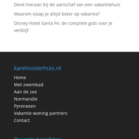
Denk hieraan bij de aanschaf van een vakantiehuis
Waarom slaap je altijd beter op vakantie?
Disney Hotel Santa Fe: de complete gids voor je
verblijf
kareloosterhuis.nl
Home
Met zwembad
Aan de zee
Normandie
Pyreneeen
Vakantie woning partners
Contact