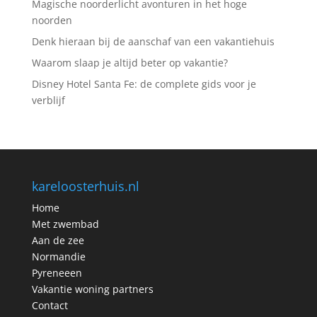
Magische noorderlicht avonturen in het hoge
noorden
Denk hieraan bij de aanschaf van een vakantiehuis
Waarom slaap je altijd beter op vakantie?
Disney Hotel Santa Fe: de complete gids voor je
verblijf
kareloosterhuis.nl
Home
Met zwembad
Aan de zee
Normandie
Pyreneeen
Vakantie woning partners
Contact