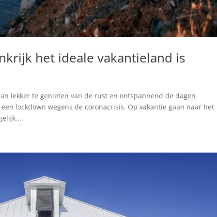
rijk het ideale vakantieland is
 dan lekker te genieten van de rust en ontspannend de dagen
 een lockdown wegens de coronacrisis. Op vakantie gaan naar het
lijk....