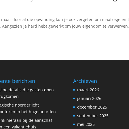
, maar door al die opwinding kun je ook vergeten om maatregelen 
Aangezien je hard hebt gewerkt om jouw eigendom te verwerven,
ente berichten
Archieven
eine details die gasten doen
maart 2026
erugkomen
januari 2026
gische noorderlicht
december 2025
onturen in het hoge noorden
september 2025
nk hieraan bij de aanschaf
mei 2025
n een vakantiehuis