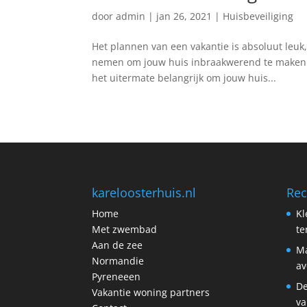
door
admin
|
jan 26, 2021
|
Huisbeveiliging
Het plannen van een vakantie is absoluut leuk
nemen om jouw huis inbraakwerend te maken. 
het uitermate belangrijk om jouw huis...
kareloosterhuis.nl
Rec
Home
Kl
Met zwembad
t
Aan de zee
Ma
Normandie
av
Pyreneeen
De
Vakantie woning partners
va