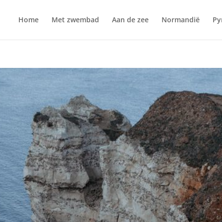
Home
Met zwembad
Aan de zee
Normandië
Py