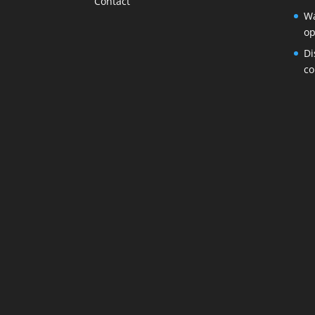
Contact
Wa
op
Di
co