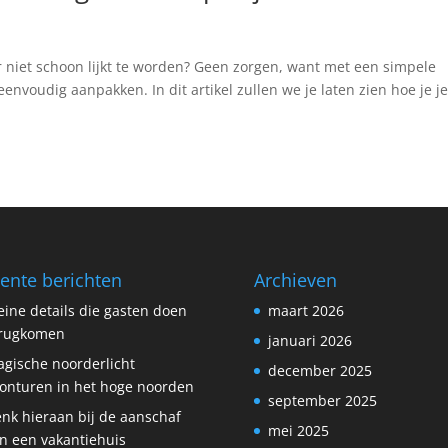
⁤niet schoon lijkt ‍te worden?‍ Geen zorgen, want met een‍ simpele
nvoudig aanpakken. In ‍dit artikel zullen⁢ we je​ laten⁢ zien⁢ hoe ⁣je j
ente berichten
Archieven
eine details die gasten doen
maart 2026
erugkomen
januari 2026
gische noorderlicht
december 2025
onturen in het hoge noorden
september 2025
nk hieraan bij de aanschaf
mei 2025
n een vakantiehuis