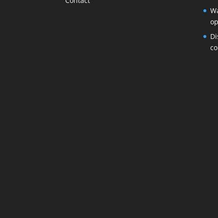
Contact
Wa
op
Di
co