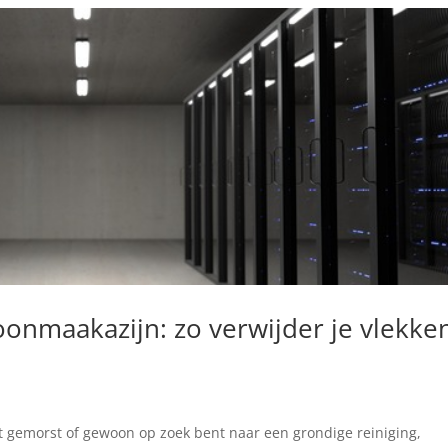
oonmaakazijn: zo verwijder je vlekke
bt gemorst ⁤of gewoon‌ op zoek bent‌ naar​ een grondige reiniging,