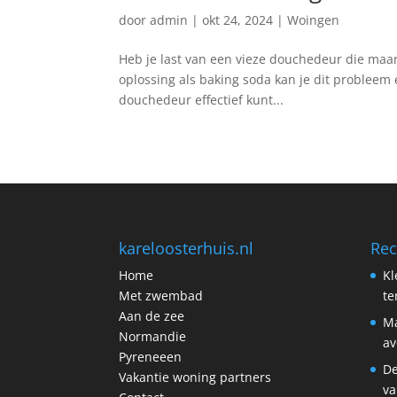
door
admin
|
okt 24, 2024
|
Woingen
Heb je last van ⁢een vieze douchedeur die maar 
oplossing ‍als baking⁤ soda ‌kan je dit probleem ee
douchedeur effectief kunt...
kareloosterhuis.nl
Rec
Home
Kl
Met zwembad
t
Aan de zee
Ma
Normandie
av
Pyreneeen
De
Vakantie woning partners
va