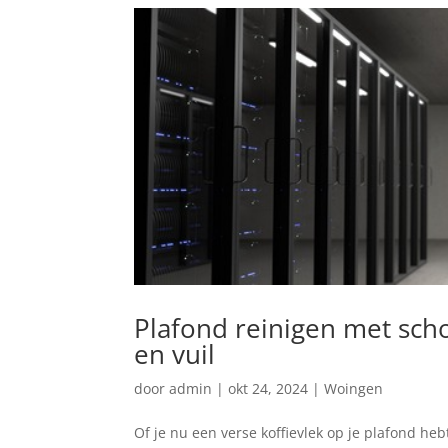
Plafond reinigen met sch
en vuil
door
admin
|
okt 24, 2024
|
Woingen
Of je nu een ​verse⁤ koffievlek op je plafond he