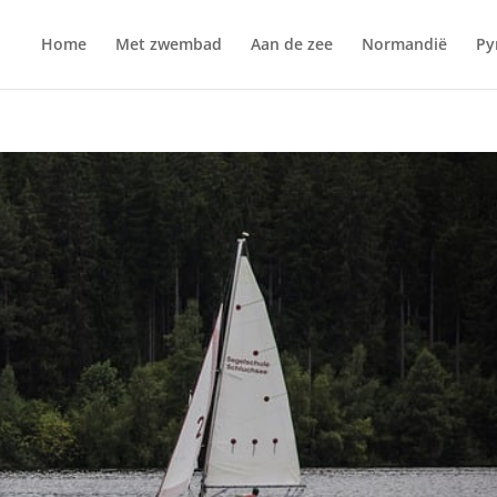
Home
Met zwembad
Aan de zee
Normandië
Py